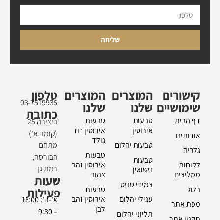
שליחה
קישורים
המוצרים
המוצרים
טלפון
03-7519935
שימושיים
שלנו
שלנו
כתובת
דף הבית
טבעות
טבעות
היצירה 25
אירוסין
אירוסין רוז
(קומה א'),
אודותינו
גולד
טבעות יהלום
מתחם
גלריה
טבעות
הבורסה,
טבעות
לקוחות
אירוסין זהב
רמת גן
נישואין
ממליצים
צהוב
שעות
צמידי טניס
בלוג
טבעות
פעילות
עגילי יהלום
אירוסין זהב
א'-ה': 18:00
מפת אתר
לבן
– 9:30
תליוני יהלום
תקנון אתר