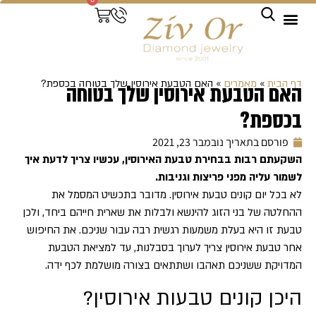
צמידי טניס
טבעות יהלום
עגילי יהלום
תליוני יהלום
טבעות נישואין
טבעות אירוסין
שירותים מיוחדים
דף הבית
»
מאמרים
»
האם הטבעת אירוסין שלך בטוחה בכספת?
האם הטבעת אירוסין שלך בטוחה
בכספת?
פורסם בתאריך
נובמבר 23, 2021
השקעתם רבות בבחירת טבעת האירוסין, עכשיו צריך לדעת איך
לשמור עליה מפני פריצות וגניבות.
לא בכל יום קונים טבעת אירוסין. מדובר בתכשיט המסמל את
ההחלטה של בני הזוג להינשא ולבלות את שארית חייהם ביחד, ולכן
טבעת זו היא בעלת משמעות רגשית רבה עבור שניכם. את החיפוש
אחר טבעת אירוסין צריך לערוך בסבלנות, עד למציאת הטבעת
המדויקת ששניכם תאהבו ושתתאים בצורה מושלמת לכף ידה.
היכן קונים טבעות אירוסין?