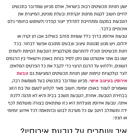
ישנן חנויות תכשיטים רבות בישראל, אולם מכיוון שמדובר בתכשיט
לחיים חשוב לקנות מחנות יוקרתית ובעלת מוניטין, המייצרת את
הטבעות במקום ומתחייבת לתהליך ייצור קפדני ולשימוש בחומרי גלם
איכותיים בלבד.
טבעות אירוסין בדרך כלל עשויות מזהב בשילוב אבן חן יקרה או
יהלום, ויש מגוון סגנונות עיצוב וצבעים מתוכם אפשר לבחור. בכל
חנות תכשיטים תוכלו להתרשם מקולקציית הטבעות הקיימת ולעתים
ישנו גם אתר אינטרנט שם ניתן לסייר בנחת באופן וירטואלי בין הדגמים
השונים, וללחוץ על הדגם הרצוי כדי לקבל את כל הפרטים המלאים.
לצד קולקציות קיימות ישנן חנויות תכשיטים המציעות גם
טבעת
אירוסין בעיצוב אישי
. מכיוון שמדובר בתכשיט בעל משמעות רבה,
שאמורים לענוד באופן יומיומי, חשוב מאד לקלוע לטעם של בת הזוג
בבחירת הטבעת. אחרת, הטבעת תשכב בבית והיא לא תהנה ללכת
איתה. טבעת אירוסין מוצלחת היא כזו שתתאים בצורה מושלמת לכף
ידה ותשתלב היטב עם כל מערכת לבוש ובהתאמה לכל אירוע: יומיומי
או חגיגי.
איך שומרים על טבעת אירוסין?