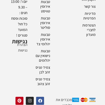
יום ו': 13:00
טבעות
צור קשר
אירוסין
– 9.30
טוויסט
חגים :
מדיניות
הפרטיות
טבעות
סוכות ופסח
אירוסין
כל חול
הצטרפות
סוליטר
המועד
לחברי
מועדון
טבעות
סגורים !
אירוסין
נגישות
יהלומי צד
הצהרת
נגישות
טבעות
נישואין עם
יהלומים
צמיד טניס
זהב לבן
צמיד טניס
זהב צהוב
מכבדים את