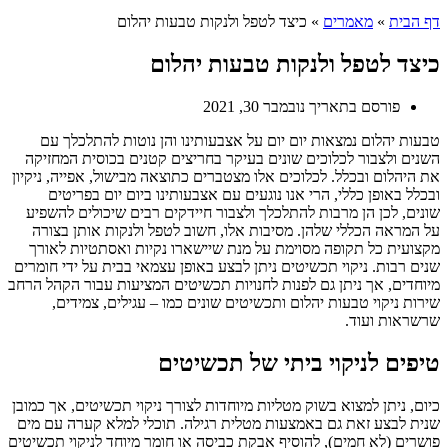
דף הבית
»
מאמרים
»
כיצד לטפל ולנקות טבעות יהלום
כיצד לטפל ולנקות טבעות יהלום
פורסם בתאריך
נובמבר 30, 2021
טבעות יהלום נמצאות יום יום על אצבעותינו והן נוטות להתלכלך עם
השנים ולצבור לכלוכים שונים בעיקר בחריצים קטנים בכוסית המחזיקה
את היהלום ובכלל. לכלוכים אלו מצטברים כתוצאה מבישול, אפייה, ניקיון
ובכלל באופן כללי, הרי אנו נוגעים עם אצבעותינו ביום יום בפריטים
שונים, לכן הן מרבות להתלכלך ולצבור חיידקים רבים שיכולים להשפיע
על המראה הכללי שלהן. מסיבות אלו, חשוב לטפל ולנקות אותן בצורה
מקצועית כל תקופה מסוימת על מנת שיישארו נקיות ואסתטיות לאורך
שנים רבות. ניקוי תכשיטים ניתן לבצע באופן עצמאי בבית על ידי חומרים
מיוחדים, אך ניתן גם לפנות לחנויות תכשיטים המציעות עבור הקהל הרחב
שירות ניקוי טבעות יהלום ותכשיטים שונים כמו – עגילים, צמידים,
שרשראות ועוד.
טיפים לניקוי ביתי של תכשיטים
כיום, ניתן למצוא בשוק מטליות מיוחדות לצורך ניקוי תכשיטים, אך כמובן
שנית לבצע זאת גם באמצעות מטלית רגילה. תוכלי למלא קערה עם מים
פושרים (לא חמים), להוסיף אבקת כביסה או חומר מיוחד לניקוי תכשיטים