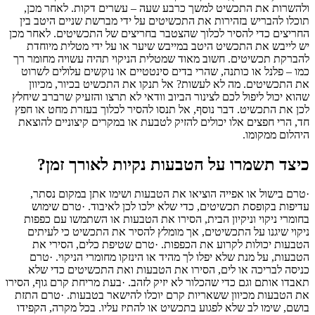
ולהשרות את התכשיט למשך כרבע שעה – עשרים דקות. לאחר מכן,
תוכלו להבריש בזהירות את התכשיטים על ידי מברשת שניים היטב בין
החריצים כדי להסיר לכלוך שהצטבר בחריצים של התכשיטים. לאחר מכן
יש לייבש את התכשיט היטב במייבש שיער או על ידי מטלית מיוחדת
להברקת תכשיטים. חשוב מאוד שמטלית הניקוי תהיה עשויה מחומר רך
כמו – פלנל או כותנה, שהרי בדים סינטטיים או נוקשים עלולים לשרוט
את התכשיטים. מה לא לעשות? אל תנקו את התכשיט בכיור, מכיוון
שהוא יכול ליפול לכם לצינור הביוב וודאי לא תרצו והזעיק שרברב שיחלץ
לכן את התכשיט. דבר נוסף, אל תנסו להסיר לכלוך בעזרת מחט או חפץ
חד, הרי חפצים אלו יכולים להזיק לטבעת או במקרים קיצוניים להוצאת
היהלום ממקומו.
כיצד תשמרו על הטבעות נקיות לאורך זמן?
·טרם בישול או אפייה הוציאו את הטבעות ושימו אתן במקום נסתר,
עדיפות בקופסת תכשיטים, כדי שלא ילכו לכן לאיבוד. ·טרם שימוש
בחומרי ניקוי וניקיון הבית, הסירו את הטבעות או השתמשו עם כפפות
ניקוי שיגנו על התכשיטים, אך מומלץ להסיר את התכשיט כי לעיתים
הטבעות יכולות לקרוע את הכפפות. ·טרם שטיפת כלים, הסירי את
הטבעות, על מנת שלא יפלו לך מהיד או הינזקו מחומרי הניקוי. ·טרם
כניסה לבריכה או לים, הסירו את הטבעות ואת התכשיטים כדי שלא
תאבדו אותם וגם כדי שהכלור לא יזיק לזהב. ·בעת מריחת קרם גוף, הסירו
את הטבעות מכיוון ששאריות קרם יוכלו להישאר בטבעות. ·טרם התזת
בושם, שימו לב שלא לפגוע בתכשיט או להתיז עליו. בכל מקרה, הקפידו