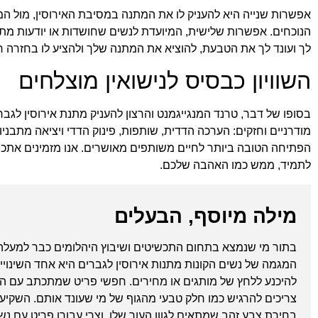
אפשרות שנייה היא להעניק לו את המתנה במסיבת האירוסין, מול ה
הנוכחים. אפשרות שלישית, המיועדת לנשים שחושדות או יודעות מ
לך ועונד לך את הטבעת, להוציא את המתנה שלך ולהציע לו בחזרה חו
השוויון כבסיס לנישואין מוצלחים
בסופו של דבר, טרנד המנגייגמנט והרצון להעניק מתנת אירוסין לגב
מודרניים וחזקים: הערכה הדדית, שותפות, פינוק הדדי ויציאה מתבניות
הפתיחה הטובה ביותר לחיים משותפים מאושרים. אנו מזמינים אתכ
לתמיד, ממש כמו האהבה שלכם.
מילה מיוסף, הבעלים
בתור מי שנמצא בתחום התכשיטים ושיבוץ היהלומים כבר למעלה מ
המגמה של נשים הקונות מתנות אירוסין לגברים היא אחד השינויי
להיכנע ללחץ של מותגים או מחירים. חפשי פריט שמתכתב עם האופ
צריכים להרגיש כמו חלק טבעי מהגוף של מי שעונד אותם. השקיע
בחירת צבע זהב שמתאים לגוון העור שלו, וצרי עבורו פריט עם נש