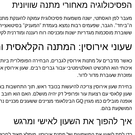
הפסיכולוגיה מאחורי מתנה שוויונית
מעבר לפן האסתטי, ישנה משמעות פסיכולוגית עמוקה להענקת מתנה
ה"ביחד". הגבר, שפעמים רבות נמצא בעמדת "המעניק" בסיטואציית
ששוברת מוסכמות מגדריות ישנות ומכניסה רוח רעננה ומודרנית לקשר
שעוני אירוסין: המתנה הקלאסית ו
כאשר מדברים על מתנות אירוסין לגברים, הבחירה הפופולרית ביותר
איכותי הוא התכשיט האולטימטיבי עבור גברים רבים. שעון אירוסין 
ומזכרת שעוברת מדור לדור.
בחירת שעון אירוסין צריכה להיעשות בכובד ראש, תוך התחשבות באו
שעון קלאסי עם רצועת עור ופרופיל דק יהיה מושלם. האם הוא חובב 
אופנה מובילים כמו מגזין GQ הבינלאומי מצייני
המושקעת בהם.
איך להפוך את השעון לאישי ומרגש
כדי לתת לשעון את המשמעות של מתנת אירוסין, מומלץ מאוד לחרוט 