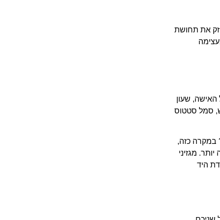
חזק את תחושת
עצימה
האישה, שעון
ש, סמל סטטוס
 במקרה כזה,
ותר. מגזיני
ודת היד
 שניכם,