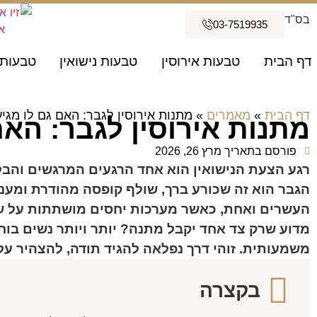
בס"ד
03-7519935
דף הבית
טבעות אירוסין
טבעות נישואין
טבעות 
דף הבית
»
מאמרים
»
מתנות אירוסין לגבר: האם גם לו מגי
מתנות אירוסין לגבר: האם
פורסם בתאריך
מרץ 26, 2026
רגע הצעת הנישואין הוא אחד הרגעים המרגשים והבלת
הגבר הוא זה שכורע ברך, שולף קופסה מהודרת ומענ
העשרים ואחת, כאשר מערכות יחסים מושתתות על שוו
מדוע שרק צד אחד יקבל מתנה? יותר ויותר נשים בוחר
משמעותית. זוהי דרך נפלאה להגיד תודה, להצהיר על כ
בקצרה