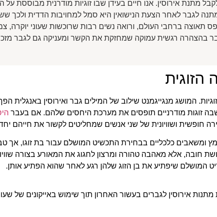
 מתנת אירוסין. אנו חיים בעידן שבו זוגיות מודרנית מבוססת על הדד
נה לגבר לאחר הצעת הנישואין היא סמל למחויבות הדדית ולכך ששני 
 תאוצה ברחבי העולם, ורואה נשים רבות שרוכשות שעוני יוקרה, צמי
מדובר בהצהרה רגשית עמוקה שמחזקת את הקשר ומעניקה גם לגבר מזכר
 הזוגית
גיות. המושג מנגייגמנט שילוב של המילים גבר ואירוסין באנגלית הפך
בה זוגות מודרניים תופסים את מערכת היחסים שלהם. אם בעבר
היס
ה חופשית ושוויונית של שני אנשים שמחליטים לקשור את חייהם יחד.
ץ ומשאבים כלכליים בבחירת התכשיט המושלם עבור בת זוגו, אך טב
ת חובה, אלא מאהבה טהורה ומרצון לחגוג את המאורע בצורה שוויוני
יט המושלם שיפתיע את בן הזוג שלהן רגע לאחר שהוא הפתיע אותן.