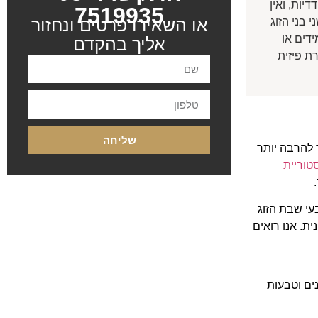
יות, ואין
7519935
או השאירו פרטים ונחזור
בני הזוג
דים או
אליך בהקדם
ת פיזית
שליחה
 להרבה יותר
טוריית
עי שבת הזוג
ת. אנו רואים