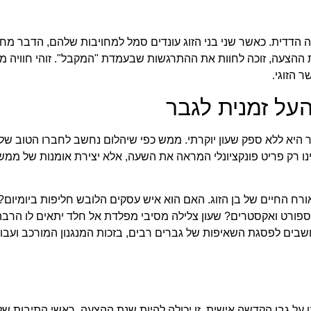
 הדדית. כאשר שני בני הזוג עונדים סמל למחויבות שלהם, הדבר מ
 ההצעה, זוכה לחוות את ההתרגשות שבעמדת "המקבל". זוהי חוויה מ
 הזוגי.
העל זמנית לגבר
 היא ללא ספק שעון יוקרתי. ממש כפי שיהלום נחשב לחברו הטוב של 
אינו רק פריט פונקציונלי המראה את השעה, אלא יצירת אומנות של ממ
רח החיים של בן הזוג. האם הוא איש עסקים הלובש חליפות ביומיום?
ספורט ואקסטרים? שעון צלילה מסיבי מפלדת אל חלד יתאים לו הרבה י
ם ששעונים מכניים נחשבים לפסגת השאיפות של גברים רבים, בזכות המנגנון המורכב ועב
על גבו הקדשה אישית. זו יכולה להיות שנת ההצעה, ראשי התיבות של