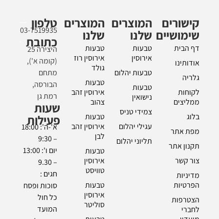
קישורים
המוצרים
המוצרים
טלפון
03-7519935
שימושיים
שלנו
שלנו
כתובת
דף הבית
טבעות
טבעות
היצירה 25
אירוסין
אירוסין רוז
(קומה א'),
אודותינו
גולד
טבעות יהלום
מתחם
גלריה
טבעות
הבורסה,
טבעות
לקוחות
אירוסין זהב
רמת גן
נישואין
ממליצים
צהוב
שעות
צמידי טניס
בלוג
טבעות
פעילות
עגילי יהלום
אירוסין זהב
א'-ה': 18:00
מפת אתר
לבן
– 9:30
תליוני יהלום
תקנון אתר
יום ו': 13:00
טבעות
צור קשר
אירוסין
– 9.30
טוויסט
חגים :
מדיניות
הפרטיות
טבעות
סוכות ופסח
אירוסין
כל חול
הצטרפות
סוליטר
המועד
לחברי