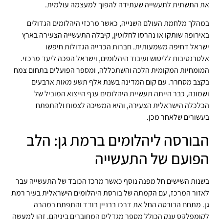
את התשתית לתעשייה שעתידה להפוך למעצמה עולמית.
במהלך מלחמת העולם השנייה, כאשר מרכזי היהלומים הגדולים
באירופה שותקו או נהרסו לחלוטין, קיבלה התעשייה הצעירה בארץ
ישראל דחיפה משמעותית. חברות הכרייה הגדולות חיפשו
אלטרנטיבות לליטוש ועיבוד היהלומים, וישראל הפכה ליעד מרכזי.
המומחיות המקומית הלכה והשתכללה, ומספר הפועלים בתחום צמח
בקצב מסחרר. עם קום המדינה בשנת אלף תשע מאות ארבעים
ושמונה, כבר הייתה תעשיית היהלומים ענף הייצוא המוביל של
הכלכלה הישראלית הצעירה, והיא המשיכה לצמוח ולהתפתח
בעשורים שלאחר מכן.
הבורסה ליהלומים ברמת גן: הלב
הפועם של התעשייה
בשנות השישים חל מפנה נוסף כאשר מרכז הכובד של התעשייה עבר
לאזור המרכז, עם הקמתה של בורסת היהלומים הישראלית בעיר רמת
גן. מתחם הבורסה החל את דרכו בבניין בודד והתפתח במהרה
לקומפלקס ענק הכולל מספר מגדלים המחוברים ביניהם. זהו למעשה