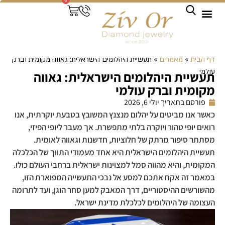
צמידי טניס
טבעות יהלום
עגילי יהלום
תליוני יהלום
טבעות נישואין
טבעות אירוסין
שירותים מיוחדים
דף הבית
»
מאמרים
»
תעשיית היהלומים הישראלית: גאווה מקומית וברק
עולמי
תעשיית היהלומים הישראלית: גאווה
מקומית וברק עולמי
פורסם בתאריך
יולי 6, 2026
כאשר אנו מביטים על יהלום מנצנץ המשובץ בטבעת יוקרתית, אנו
רואים יופי טהור ויוקרה בלתי מתפשרת. אך מעבר ליופי הפיזי,
מסתתר סיפור מרתק של חלוציות, חדשנות וגאווה לאומית.
תעשיית היהלומים הישראלית היא אחד מעמודי התווך של הכלכלה
המקומית, והיא מהווה סמל למצוינות ישראלית ברחבי העולם כולו.
במאמר זה אקח אתכם למסע אל נבכי התעשייה המפוארת הזו,
מהשורשים ההיסטוריים, דרך המאבק למען סחר הוגן, ועד לתרומה
העצומה של היהלומים לכלכלת מדינת ישראל.