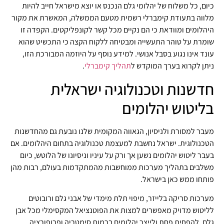
כיום, כל משלוח של יהלומי גלם הנכנס או יוצא מישראל חייב להיות
מלווה בתעודת קימברלי רשמית מטעם הממשלה, המאשרת את מקור
היהלומים ומוודאת כי הם נקיים מכל קשר לקונפליקטים. הקפדה זו
שומרת על טוהר התעשייה ומבטיחה ללקוח הקצה כי התכשיט שהוא
עונד אינו נגוע בסבל אנושי. למידע נוסף על היוזמה המבורכת הזו,
ניתן לקרוא בערך המוקדש ל
תהליך קימברלי
.
חדשנות וטכנולוגיה ישראלית
בליטוש יהלומים
מעבר למסורת ולניסיון, הגאווה המקומית שלנו נובעת גם מהחדשנות
הטכנולוגית. ישראל נחשבת למעצמת טכנולוגיה בתחום היהלומים. אם
בעבר ליטוש יהלומים נשען אך ורק על עיניו וניסיונו של הלוטש, כיום
משלבים בתהליך מערכות ממוחשבות מהמתקדמות בעולם, רבות מהן
פותחו ממש כאן בישראל.
מערכות סריקה בלייזר, מיפוי תלת מימדי של אבני גלם ורובוטים
לליטוש מדויק מאפשרים למצות את הפוטנציאל המקסימלי מכל אבן
גלם, להפחית פחת ולייצר יהלומים ברמות סימטריה ופרופורציה