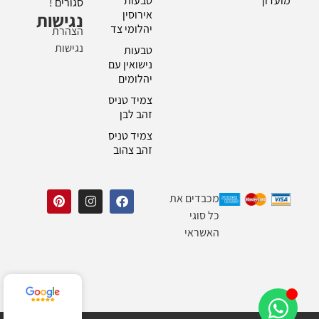
מועדון
טבעות
סגורים !
אירוסין
נגישות
יהלומי צד
הצהרת
נגישות
טבעות
נישואין עם
יהלומים
צמיד טניס
זהב לבן
צמיד טניס
זהב צהוב
מכבדים את
כל סוגי
האשראי