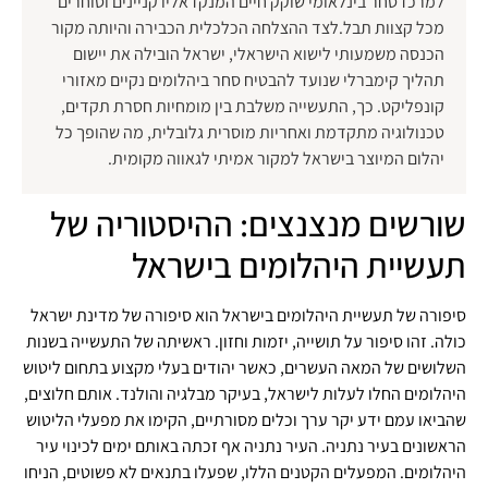
למרכז סחר בינלאומי שוקק חיים המנקז אליו קניינים וסוחרים
מכל קצוות תבל.לצד ההצלחה הכלכלית הכבירה והיותה מקור
הכנסה משמעותי לישוא הישראלי, ישראל הובילה את יישום
תהליך קימברלי שנועד להבטיח סחר ביהלומים נקיים מאזורי
קונפליקט. כך, התעשייה משלבת בין מומחיות חסרת תקדים,
טכנולוגיה מתקדמת ואחריות מוסרית גלובלית, מה שהופך כל
יהלום המיוצר בישראל למקור אמיתי לגאווה מקומית.
שורשים מנצנצים: ההיסטוריה של
תעשיית היהלומים בישראל
סיפורה של תעשיית היהלומים בישראל הוא סיפורה של מדינת ישראל
כולה. זהו סיפור על תושייה, יזמות וחזון. ראשיתה של התעשייה בשנות
השלושים של המאה העשרים, כאשר יהודים בעלי מקצוע בתחום ליטוש
היהלומים החלו לעלות לישראל, בעיקר מבלגיה והולנד. אותם חלוצים,
שהביאו עמם ידע יקר ערך וכלים מסורתיים, הקימו את מפעלי הליטוש
הראשונים בעיר נתניה. העיר נתניה אף זכתה באותם ימים לכינוי עיר
היהלומים. המפעלים הקטנים הללו, שפעלו בתנאים לא פשוטים, הניחו