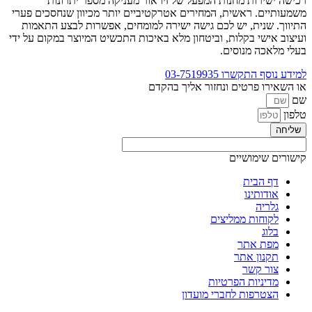
רכישה ישירות מחנות המפעל של זיו אור מעניקה מספר יתרונות
משמעותיים. ראשית, המחירים אטרקטיביים יותר מכיוון שנחסכים פערי
התיווך. שנית, יש לכם גישה ישירה למומחים, אפשרות לבצע התאמות
ועיצוב אישי בקלות, וביטחון מלא באיכות התכשיט המיוצר במקום על ידי
בעלי מלאכה מנוסים.
למידע נוסף התקשרו
03-7519935
או השאירו פרטים ונחזור אליך בהקדם
שם
טלפון
שליחה
קישורים שימושיים
דף הבית
אודותינו
גלריה
לקוחות ממליצים
בלוג
מפת אתר
תקנון אתר
צור קשר
מדיניות הפרטיות
הצטרפות לחברי מועדון