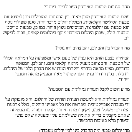
מהם סגנונות טבעות האירוסין הפופולריים ביותר?
עולם טבעות האירוסין מגוון מאוד. בין הסגנונות המובילים ניתן למצוא את
טבעת הסוליטר הקלאסית, הכוללת יהלום מרכזי יחיד. סגנון פופולרי נוסף
הוא טבעת עם יהלומי צד, המוסיפים ניצוץ וזוהר. כמו כן, טבעות טוויסט
וטבעות הילה, שבהן היהלום המרכזי מוקף ביהלומים קטנים, זוכות לביקוש
רב.
מה ההבדל בין זהב לבן, זהב צהוב ורוז גולד?
הבחירה בצבע הזהב היא עניין של טעם אישי ומשפיעה על המראה הכללי
של הטבעת. זהב צהוב מעניק מראה קלאסי וחם. זהב לבן, המצופה
ברודיום, מציע מראה מודרני ויוקרתי המדגיש את הברק הלבן של היהלום.
רוז גולד, בגוון ורדרד עדין, הפך לטרנדי מאוד ומעניק מראה רומנטי
וייחודי.
מדוע חשוב לקבל תעודה גמולוגית עם הטבעת?
תעודה גמולוגית היא למעשה תעודת הזהות של היהלום. היא מונפקת על
ידי מעבדה אובייקטיבית ומפרטת את כל מאפייני היהלום, כולל ארבעת
המדדים: משקל, צבע, ניקיון ורמת החיתוך. קבלת תעודה כזו מבטיחה
שאתם מקבלים בדיוק את מה ששילמתם עליו ומעניקה שקט נפשי
וביטחון מלא באיכות הרכישה.
מהו יהלום טבעי ומה ההבדל בינו לבין יהלום מעבדה?