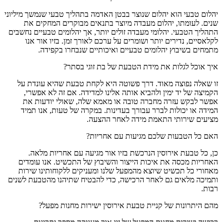
יהלום טבעי הוא יהלום שנוצר בבטן האדמה בתהליך טבעי שנמשך מיליוני
שנים. לעומתו, יהלום מעבדה מיוצר בתנאים מבוקרים המחקים את
התהליך הטבעי. יהלומי מעבדה זולים יותר, אך יהלומים טבעיים נחשבים
לקלאסיים, נדירים יותר ושומרים על ערכם לאורך זמן. בזיו אור אנו
מתמחים בשיבוץ יהלומים טבעיים ואיכותיים שנבחרו בקפידה.
איך אוכל לגלות את מידת הטבעת של בת זוגי בסתר?
זו שאלה נפוצה מאוד. דרך פשוטה היא לקחת טבעת שהיא עונדת על
הקמיצה של יד ימין ולהביא אותה אלינו למדידה. אם זה לא אפשרי,
אפשר לבקש עזרה מחברה טובה או מאמא שלה, שאולי יודעות את
המידה או יכולות לברר עבורך בעדינות. במקרה של טעות, אנו תמיד
מציעים שירותי התאמת מידה לאחר ההצעה.
האם כל הטבעות שלכם מגיעות עם אחריות?
כן, כל טבעת אירוסין הנרכשת בזיו אור מגיעה עם אחריות מלאה.
האחריות מכסה את איכות הייצור והשיבוץ של התכשיט. אנו עומדים
מאחורי כל תכשיט שיוצא מהמפעל שלנו ומעניקים ללקוחותינו שירות
ותמיכה מלאים גם לאחר הרכישה, כדי להבטיח שתיהנו מהטבעת לשנים
רבות.
מהם היתרונות של קניית טבעת אירוסין ישירות מחנות מפעל?