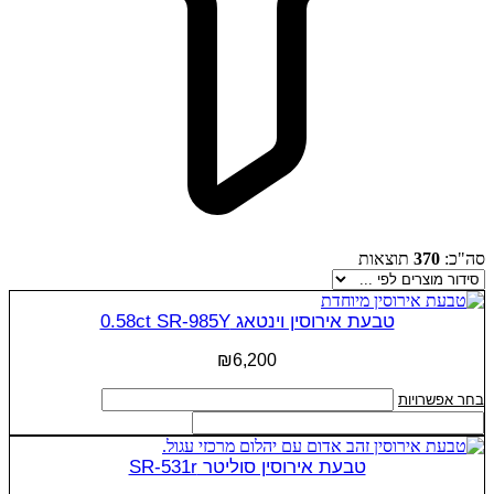
סה"כ:
370
תוצאות
טבעת אירוסין וינטאג 0.58ct SR-985Y
₪
6,200
למוצר
בחר אפשרויות
זה
יש
מספר
טבעת אירוסין סוליטר SR-531r
סוגים.