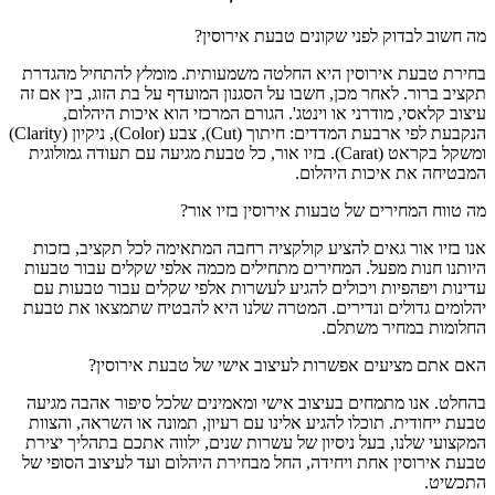
מה חשוב לבדוק לפני שקונים טבעת אירוסין?
בחירת טבעת אירוסין היא החלטה משמעותית. מומלץ להתחיל מהגדרת
תקציב ברור. לאחר מכן, חשבו על הסגנון המועדף על בת הזוג, בין אם זה
עיצוב קלאסי, מודרני או וינטג'. הגורם המרכזי הוא איכות היהלום,
הנקבעת לפי ארבעת המדדים: חיתוך (Cut), צבע (Color), ניקיון (Clarity)
ומשקל בקראט (Carat). בזיו אור, כל טבעת מגיעה עם תעודה גמולוגית
המבטיחה את איכות היהלום.
מה טווח המחירים של טבעות אירוסין בזיו אור?
אנו בזיו אור גאים להציע קולקציה רחבה המתאימה לכל תקציב, בזכות
היותנו חנות מפעל. המחירים מתחילים מכמה אלפי שקלים עבור טבעות
עדינות ויפהפיות ויכולים להגיע לעשרות אלפי שקלים עבור טבעות עם
יהלומים גדולים ונדירים. המטרה שלנו היא להבטיח שתמצאו את טבעת
החלומות במחיר משתלם.
האם אתם מציעים אפשרות לעיצוב אישי של טבעת אירוסין?
בהחלט. אנו מתמחים בעיצוב אישי ומאמינים שלכל סיפור אהבה מגיעה
טבעת ייחודית. תוכלו להגיע אלינו עם רעיון, תמונה או השראה, והצוות
המקצועי שלנו, בעל ניסיון של עשרות שנים, ילווה אתכם בתהליך יצירת
טבעת אירוסין אחת ויחידה, החל מבחירת היהלום ועד לעיצוב הסופי של
התכשיט.