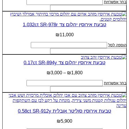
למוצר
בחר אפשרויות
האפשרויות
זה
בעמוד
יש
המוצר
מספר
סוגים.
טבעת אירוסין יהלום צד 1.032ct SR-978r
ניתן
לבחור
₪
11,000
את
האפשרויות
הוספה לסל
בעמוד
המוצר
טבעת אירוסין יהלום צד 0.17ct SR-894y
טווח
₪
3,000
–
₪
1,800
מחירים:
למוצר
בחר אפשרויות
זה
עד
יש
מספר
סוגים.
ניתן
טבעת אירוסין סוליטר אובלית 0.58ct SR-912y
לבחור
את
₪
5,900
האפשרויות
בעמוד