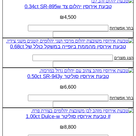
המוצר
מספר
טבעת אירוסין יהלום צד 0.34ct SR-895w
סוגים.
ניתן
₪
4,500
לבחור
את
למוצר
בחר אפשרויות
האפשרויות
זה
בעמוד
יש
המוצר
מספר
טבעת אירוסין מהממת ביופייה במשקל כולל של 0.68ct
סוגים.
ניתן
הצג מוצרים
לבחור
את
האפשרויות
טבעת אירוסין סוליטר 0.50ct SR-943y
בעמוד
המוצר
₪
6,600
למוצר
בחר אפשרויות
זה
יש
מספר
# טבעת אירוסין סוליטר 1.00ct Dulce-w
סוגים.
ניתן
₪
8,800
לבחור
את