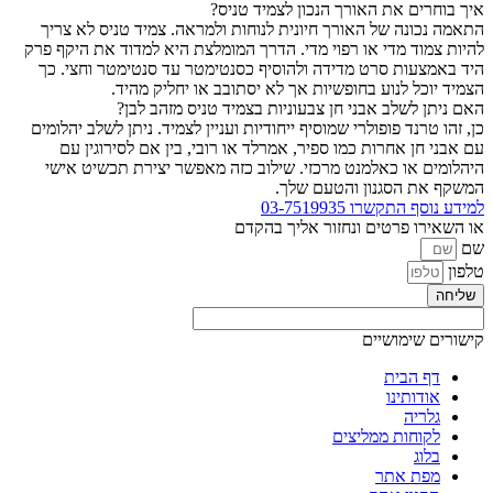
איך בוחרים את האורך הנכון לצמיד טניס?
התאמה נכונה של האורך חיונית לנוחות ולמראה. צמיד טניס לא צריך
להיות צמוד מדי או רפוי מדי. הדרך המומלצת היא למדוד את היקף פרק
היד באמצעות סרט מדידה ולהוסיף כסנטימטר עד סנטימטר וחצי. כך
הצמיד יוכל לנוע בחופשיות אך לא יסתובב או יחליק מהיד.
האם ניתן לשלב אבני חן צבעוניות בצמיד טניס מזהב לבן?
כן, זהו טרנד פופולרי שמוסיף ייחודיות ועניין לצמיד. ניתן לשלב יהלומים
עם אבני חן אחרות כמו ספיר, אמרלד או רובי, בין אם לסירוגין עם
היהלומים או כאלמנט מרכזי. שילוב כזה מאפשר יצירת תכשיט אישי
המשקף את הסגנון והטעם שלך.
למידע נוסף התקשרו
03-7519935
או השאירו פרטים ונחזור אליך בהקדם
שם
טלפון
שליחה
קישורים שימושיים
דף הבית
אודותינו
גלריה
לקוחות ממליצים
בלוג
מפת אתר