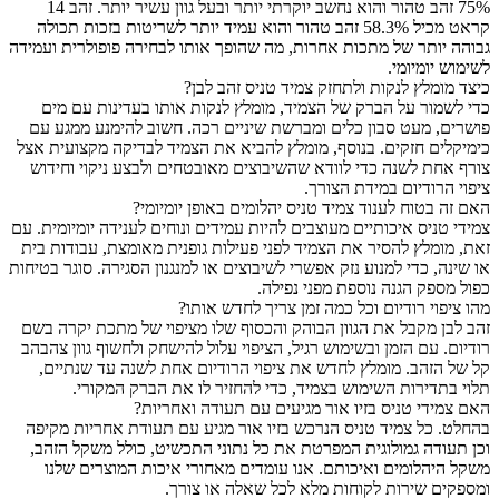
75% זהב טהור והוא נחשב יוקרתי יותר ובעל גוון עשיר יותר. זהב 14
קראט מכיל 58.3% זהב טהור והוא עמיד יותר לשריטות בזכות תכולה
גבוהה יותר של מתכות אחרות, מה שהופך אותו לבחירה פופולרית ועמידה
לשימוש יומיומי.
כיצד מומלץ לנקות ולתחזק צמיד טניס זהב לבן?
כדי לשמור על הברק של הצמיד, מומלץ לנקות אותו בעדינות עם מים
פושרים, מעט סבון כלים ומברשת שיניים רכה. חשוב להימנע ממגע עם
כימיקלים חזקים. בנוסף, מומלץ להביא את הצמיד לבדיקה מקצועית אצל
צורף אחת לשנה כדי לוודא שהשיבוצים מאובטחים ולבצע ניקוי וחידוש
ציפוי הרודיום במידת הצורך.
האם זה בטוח לענוד צמיד טניס יהלומים באופן יומיומי?
צמידי טניס איכותיים מעוצבים להיות עמידים ונוחים לענידה יומיומית. עם
זאת, מומלץ להסיר את הצמיד לפני פעילות גופנית מאומצת, עבודות בית
או שינה, כדי למנוע נזק אפשרי לשיבוצים או למנגנון הסגירה. סוגר בטיחות
כפול מספק הגנה נוספת מפני נפילה.
מהו ציפוי רודיום וכל כמה זמן צריך לחדש אותו?
זהב לבן מקבל את הגוון הבוהק והכסוף שלו מציפוי של מתכת יקרה בשם
רודיום. עם הזמן ובשימוש רגיל, הציפוי עלול להישחק ולחשוף גוון צהבהב
קל של הזהב. מומלץ לחדש את ציפוי הרודיום אחת לשנה עד שנתיים,
תלוי בתדירות השימוש בצמיד, כדי להחזיר לו את הברק המקורי.
האם צמידי טניס בזיו אור מגיעים עם תעודה ואחריות?
בהחלט. כל צמיד טניס הנרכש בזיו אור מגיע עם תעודת אחריות מקיפה
וכן תעודה גמולוגית המפרטת את כל נתוני התכשיט, כולל משקל הזהב,
משקל היהלומים ואיכותם. אנו עומדים מאחורי איכות המוצרים שלנו
ומספקים שירות לקוחות מלא לכל שאלה או צורך.