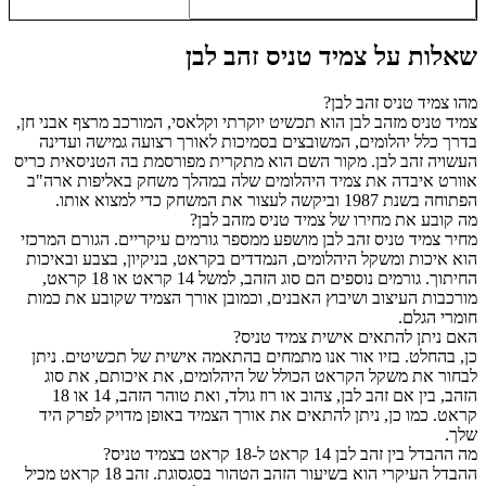
שאלות על צמיד טניס זהב לבן
מהו צמיד טניס זהב לבן?
צמיד טניס מזהב לבן הוא תכשיט יוקרתי וקלאסי, המורכב מרצף אבני חן,
בדרך כלל יהלומים, המשובצים בסמיכות לאורך רצועה גמישה ועדינה
העשויה זהב לבן. מקור השם הוא מתקרית מפורסמת בה הטניסאית כריס
אוורט איבדה את צמיד היהלומים שלה במהלך משחק באליפות ארה"ב
הפתוחה בשנת 1987 וביקשה לעצור את המשחק כדי למצוא אותו.
מה קובע את מחירו של צמיד טניס מזהב לבן?
מחיר צמיד טניס זהב לבן מושפע ממספר גורמים עיקריים. הגורם המרכזי
הוא איכות ומשקל היהלומים, הנמדדים בקראט, בניקיון, בצבע ובאיכות
החיתוך. גורמים נוספים הם סוג הזהב, למשל 14 קראט או 18 קראט,
מורכבות העיצוב ושיבוץ האבנים, וכמובן אורך הצמיד שקובע את כמות
חומרי הגלם.
האם ניתן להתאים אישית צמיד טניס?
כן, בהחלט. בזיו אור אנו מתמחים בהתאמה אישית של תכשיטים. ניתן
לבחור את משקל הקראט הכולל של היהלומים, את איכותם, את סוג
הזהב, בין אם זהב לבן, צהוב או רוז גולד, ואת טוהר הזהב, 14 או 18
קראט. כמו כן, ניתן להתאים את אורך הצמיד באופן מדויק לפרק היד
שלך.
מה ההבדל בין זהב לבן 14 קראט ל-18 קראט בצמיד טניס?
ההבדל העיקרי הוא בשיעור הזהב הטהור בסגסוגת. זהב 18 קראט מכיל