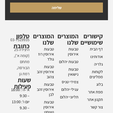
שליחה
קישורים
המוצרים
המוצרים
טלפון
03-7519935
שימושיים
שלנו
שלנו
כתובת
דף הבית
טבעות
טבעות
היצירה 25
אירוסין
אירוסין רוז
(קומה א'),
אודותינו
גולד
טבעות יהלום
מתחם
גלריה
טבעות
הבורסה,
טבעות
לקוחות
אירוסין זהב
רמת גן
נישואין
ממליצים
צהוב
שעות
צמידי טניס
בלוג
טבעות
פעילות
עגילי יהלום
אירוסין זהב
א'-ה': 18:00
מפת אתר
לבן
– 9:30
תליוני יהלום
תקנון אתר
יום ו': 13:00
טבעות
צור קשר
אירוסין
– 9.30
טוויסט