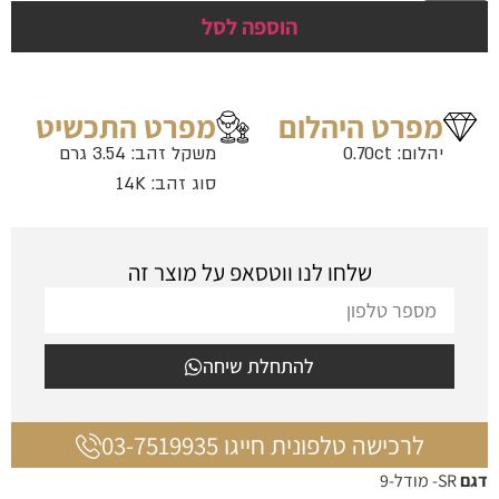
הוספה לסל
מפרט היהלום
מפרט התכשיט
יהלום: 0.70ct
משקל זהב: 3.54 גרם
סוג זהב: 14K
שלחו לנו ווטסאפ על מוצר זה
להתחלת שיחה
לרכישה טלפונית חייגו 03-7519935
דגם
SR- מודל-9