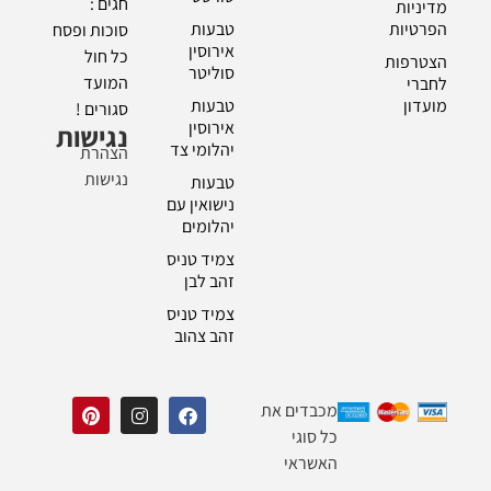
חגים :
מדיניות
הפרטיות
טבעות
סוכות ופסח
אירוסין
כל חול
הצטרפות
סוליטר
המועד
לחברי
מועדון
טבעות
סגורים !
אירוסין
נגישות
יהלומי צד
הצהרת
נגישות
טבעות
נישואין עם
יהלומים
צמיד טניס
זהב לבן
צמיד טניס
זהב צהוב
מכבדים את
כל סוגי
האשראי