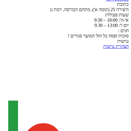
כתובת
היצירה 25 (קומה א'), מתחם הבורסה, רמת גן
שעות פעילות
א'-ה': 18:00 – 9:30
יום ו': 13:00 – 9.30
חגים :
סוכות ופסח כל חול המועד סגורים !
נגישות
הצהרת נגישות