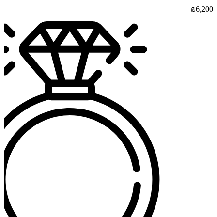
₪
6,200