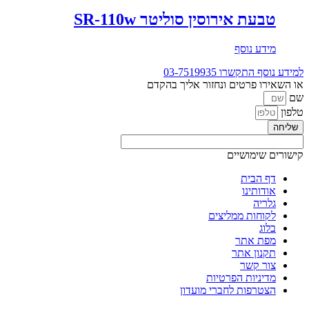
טבעת אירוסין סוליטר SR-110w
מידע נוסף
למידע נוסף התקשרו
03-7519935
או השאירו פרטים ונחזור אליך בהקדם
שם
טלפון
שליחה
קישורים שימושיים
דף הבית
אודותינו
גלריה
לקוחות ממליצים
בלוג
מפת אתר
תקנון אתר
צור קשר
מדיניות הפרטיות
הצטרפות לחברי מועדון