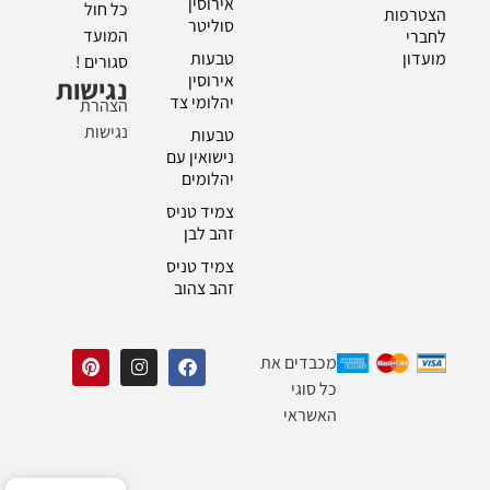
אירוסין
כל חול
הצטרפות
סוליטר
המועד
לחברי
מועדון
טבעות
סגורים !
אירוסין
נגישות
יהלומי צד
הצהרת
נגישות
טבעות
נישואין עם
יהלומים
צמיד טניס
זהב לבן
צמיד טניס
זהב צהוב
מכבדים את
כל סוגי
האשראי