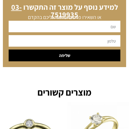
למידע נוסף על מוצר זה התקשרו
03-
7519935
או השאירו פרטים ונחזור אליכם בהקדם
שליחה
מוצרים קשורים