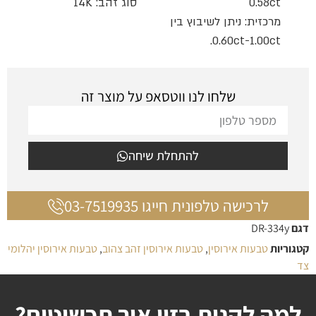
0.58ct
סוג זהב: 14K
מרכזית: ניתן לשיבוץ בין
0.60ct-1.00ct.
שלחו לנו ווטסאפ על מוצר זה
להתחלת שיחה
לרכישה טלפונית חייגו 03-7519935
דגם
DR-334y
קטגוריות
טבעות אירוסין
,
טבעות אירוסין זהב צהוב
,
טבעות אירוסין יהלומי
צד
למה לקנות בזיו אור תכשיטים?