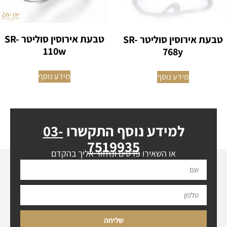
טבעת אירוסין סוליטר SR-
טבעת אירוסין סוליטר SR-
110w
768y
מידע נוסף
מידע נוסף
למידע נוסף התקשרו
03-
7519935
או השאירו פרטים ונחזור אליך בהקדם
שליחה