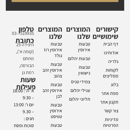
קישורים
המוצרים
המוצרים
טלפון
03-7519935
שימושיים
שלנו
שלנו
כתובת
דף הבית
טבעות
טבעות
היצירה 25
אירוסין
אירוסין רוז
(קומה א'),
אודותינו
גולד
טבעות יהלום
מתחם
גלריה
טבעות
הבורסה,
טבעות
לקוחות
אירוסין זהב
רמת גן
נישואין
ממליצים
צהוב
שעות
צמידי טניס
בלוג
טבעות
פעילות
עגילי יהלום
אירוסין זהב
א'-ה': 18:00
מפת אתר
לבן
– 9:30
תליוני יהלום
תקנון אתר
יום ו': 13:00
טבעות
צור קשר
אירוסין
– 9.30
טוויסט
חגים :
מדיניות
הפרטיות
טבעות
סוכות ופסח