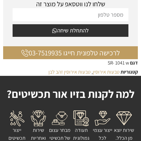
שלחו לנו ווטסאפ על מוצר זה
להתחלת שיחה
לרכישה טלפונית חייגו 03-7519935
דגם
SR- 1041 w
קטגוריות
טבעות אירוסין
,
טבעות אירוסין זהב לבן
למה לקנות בזיו אור תכשיטים?
שירות יוצא
ייצור עצמי
תעודה
מבחר עצום
שירות
ייצור
מן הכלל.
לכל
גמולוגית
של תכשיטי
ואחריות
תכשיטים