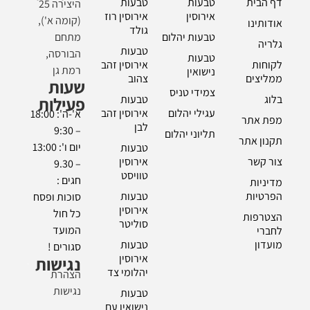
דף הבית
טבעות
טבעות
היצירה 25
אירוסין
אירוסין רוז
(קומה א'),
אודותינו
גולד
טבעות יהלום
מתחם
גלריה
טבעות
הבורסה,
טבעות
לקוחות
אירוסין זהב
רמת גן
נישואין
ממליצים
צהוב
שעות
צמידי טניס
בלוג
טבעות
פעילות
עגילי יהלום
אירוסין זהב
א'-ה': 18:00
מפת אתר
לבן
– 9:30
תליוני יהלום
תקנון אתר
יום ו': 13:00
טבעות
צור קשר
אירוסין
– 9.30
טוויסט
חגים :
מדיניות
הפרטיות
טבעות
סוכות ופסח
אירוסין
כל חול
הצטרפות
סוליטר
המועד
לחברי
מועדון
טבעות
סגורים !
אירוסין
נגישות
יהלומי צד
הצהרת
נגישות
טבעות
נישואין עם