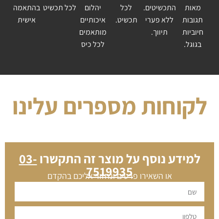
מאות
התכשיטים.
לכל
יהלום
לכל תכשיט
בהתאמה
תגובות
ללא פערי
תכשיט.
איכותיים
אישית
חיוביות
תיווך.
מותאמים
בגוגל.
לכל כיס
לקוחות מספרים עלינו
למידע נוסף על מוצר זה התקשרו
03-
7519935
או השאירו פרטים ונחזור אליכם בהקדם