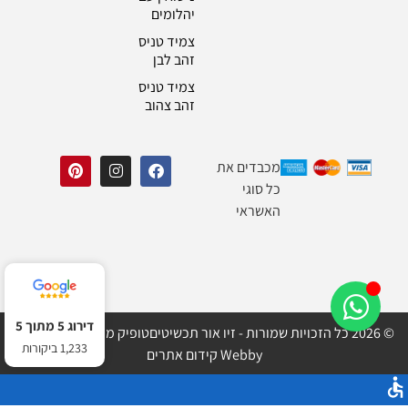
יהלומים
צמיד טניס
זהב לבן
צמיד טניס
זהב צהוב
מכבדים את
כל סוגי
האשראי
דירוג 5 מתוך 5
© 2026 כל הזכויות שמורות - זיו אור תכשיטים
טופיק מדיה בניית אתרים
1,233 ביקורות
Webby קידום אתרים