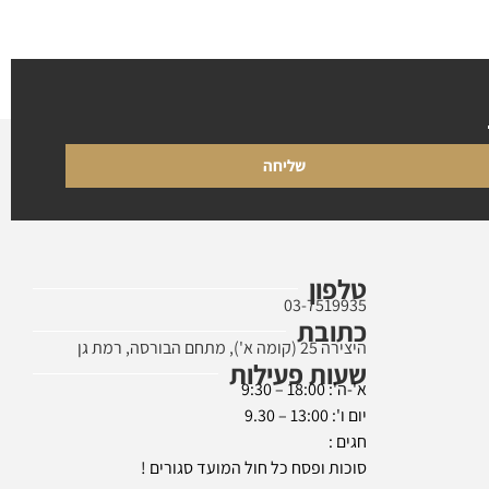
שליחה
טלפון
03-7519935
כתובת
היצירה 25 (קומה א'), מתחם הבורסה, רמת גן
שעות פעילות
א'-ה': 18:00 – 9:30
יום ו': 13:00 – 9.30
חגים :
סוכות ופסח כל חול המועד סגורים !