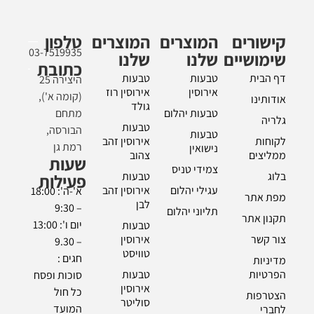
קישורים
המוצרים
המוצרים
טלפון
03-7519935
שימושיים
שלנו
שלנו
כתובת
דף הבית
טבעות
טבעות
היצירה 25
אירוסין
אירוסין רוז
(קומה א'),
אודותינו
גולד
טבעות יהלום
מתחם
גלריה
טבעות
הבורסה,
טבעות
לקוחות
אירוסין זהב
רמת גן
נישואין
ממליצים
צהוב
שעות
צמידי טניס
בלוג
טבעות
פעילות
עגילי יהלום
אירוסין זהב
א'-ה': 18:00
מפת אתר
לבן
– 9:30
תליוני יהלום
תקנון אתר
יום ו': 13:00
טבעות
צור קשר
אירוסין
– 9.30
טוויסט
חגים :
מדיניות
הפרטיות
טבעות
סוכות ופסח
אירוסין
כל חול
הצטרפות
סוליטר
המועד
לחברי