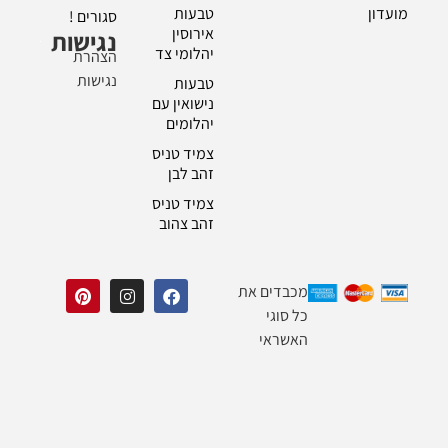
מועדון
טבעות
סגורים !
אירוסין
נגישות
יהלומי צד
הצהרת
נגישות
טבעות
נישואין עם
יהלומים
צמיד טניס
זהב לבן
צמיד טניס
זהב צהוב
מכבדים את
כל סוגי
האשראי