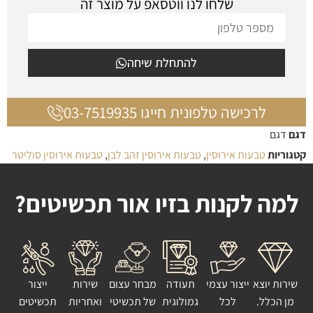
שלחו לנו ווטסאפ על מוצר זה
להתחלת שיחה
לרכישה טלפונית חייגו 03-7519935
דגם
דגם
קטגוריות
טבעות אירוסין
,
טבעות אירוסין זהב לבן
,
טבעות אירוסין סוליטר
למה לקנות בזיו אור תכשיטים?
שירות יוצא
ייצור עצמי
תעודה
מבחר עצום
שירות
ייצור
מן הכלל.
לכל
גמולוגית
של תכשיטי
ואחריות
תכשיטים