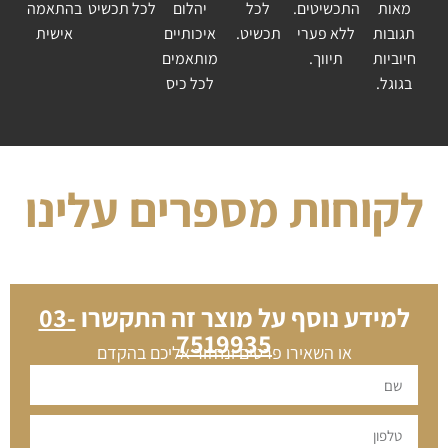
מאות
התכשיטים.
לכל
יהלום
לכל תכשיט
בהתאמה
תגובות
ללא פערי
תכשיט.
איכותיים
אישית
חיוביות
תיווך.
מותאמים
בגוגל.
לכל כיס
לקוחות מספרים עלינו
למידע נוסף על מוצר זה התקשרו
03-
7519935
או השאירו פרטים ונחזור אליכם בהקדם