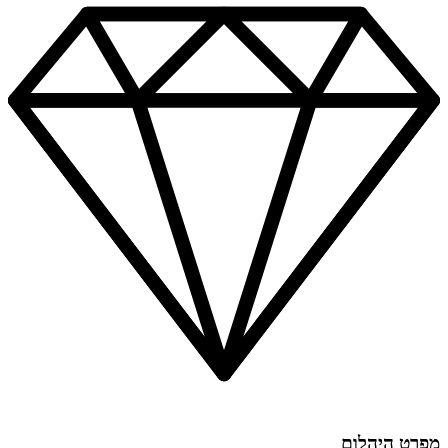
0.25ct
SR-
532y
מפרט היהלום