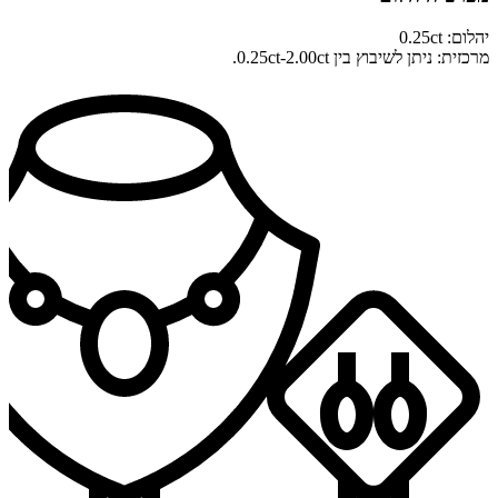
יהלום: 0.25ct
מרכזית: ניתן לשיבוץ בין 0.25ct-2.00ct.