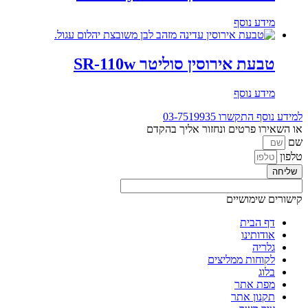
מידע נוסף
טבעת אירוסין סוליטר SR-110w
מידע נוסף
למידע נוסף התקשרו
03-7519935
או השאירו פרטים ונחזור אליך בהקדם
שם
טלפון
שליחה
קישורים שימושיים
דף הבית
אודותינו
גלריה
לקוחות ממליצים
בלוג
מפת אתר
תקנון אתר