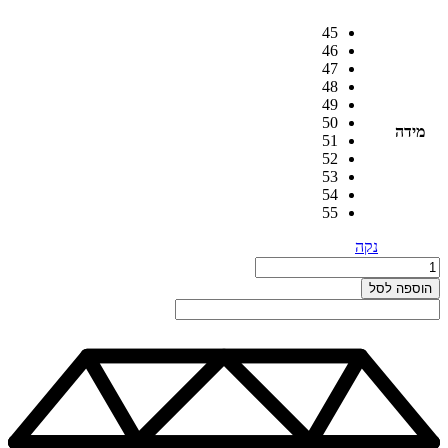
45
46
47
48
49
50
מידה
51
52
53
54
55
נקה
כמות
כמות
של
הוספה לסל
טבעת
אירוסין
סוליטר
במשקל
כולל
של
0.60ct