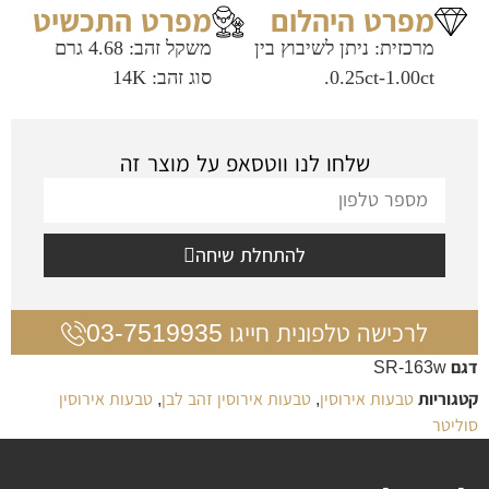
מפרט היהלום
מפרט התכשיט
מרכזית: ניתן לשיבוץ בין
משקל זהב: 4.68 גרם
0.25ct-1.00ct.
סוג זהב: 14K
שלחו לנו ווטסאפ על מוצר זה
להתחלת שיחה
לרכישה טלפונית חייגו 03-7519935
דגם
SR-163w
קטגוריות
טבעות אירוסין
,
טבעות אירוסין זהב לבן
,
טבעות אירוסין
סוליטר