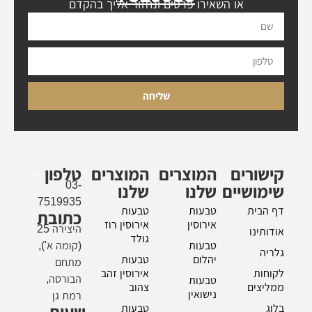
או השאירו פרטים ונחזור אליך בהקדם
שליחה
קישורים
המוצרים
המוצרים
טלפון
03-
שימושיים
שלנו
שלנו
7519935
דף הבית
טבעות
טבעות
כתובת
אירוסין
אירוסין רוז
היצירה 25
אודותינו
גולד
טבעות
(קומה א'),
גלריה
יהלום
טבעות
מתחם
לקוחות
אירוסין זהב
הבורסה,
טבעות
ממליצים
צהוב
נישואין
רמת גן
בלוג
טבעות
שעות