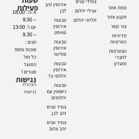
צמידי טניס
אירוסין זהב
פעילות
מפת אתר
עגילי יהלום
לבן
א'-ה': 18:00
תקנון אתר
– 9:30
תליוני יהלום
טבעות
צור קשר
אירוסין
יום ו': 13:00
טוויסט
– 9.30
מדיניות
הפרטיות
טבעות
חגים :
אירוסין
סוכות ופסח
הצטרפות
סוליטר
כל חול
לחברי
מועדון
טבעות
המועד
אירוסין
סגורים !
יהלומי צד
נגישות
הצהרת
טבעות
נישואין עם
נגישות
יהלומים
צמיד טניס
זהב לבן
צמיד טניס
זהב צהוב