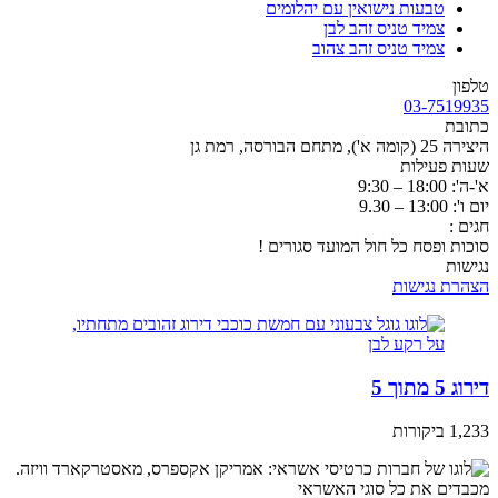
טבעות נישואין עם יהלומים
צמיד טניס זהב לבן
צמיד טניס זהב צהוב
טלפון
03-7519935
כתובת
היצירה 25 (קומה א'), מתחם הבורסה, רמת גן
שעות פעילות
א'-ה': 18:00 – 9:30
יום ו': 13:00 – 9.30
חגים :
סוכות ופסח כל חול המועד סגורים !
נגישות
הצהרת נגישות
דירוג 5 מתוך 5
1,233 ביקורות
מכבדים את כל סוגי האשראי