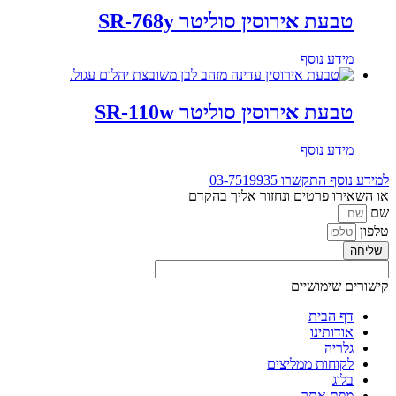
טבעת אירוסין סוליטר SR-768y
מידע נוסף
טבעת אירוסין סוליטר SR-110w
מידע נוסף
למידע נוסף התקשרו
03-7519935
או השאירו פרטים ונחזור אליך בהקדם
שם
טלפון
שליחה
קישורים שימושיים
דף הבית
אודותינו
גלריה
לקוחות ממליצים
בלוג
מפת אתר