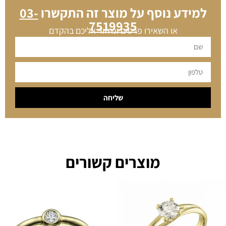
למידע נוסף על מוצר זה התקשרו
03-
7519935
או השאירו פרטים ונחזור אליכם בהקדם
שליחה
מוצרים קשורים