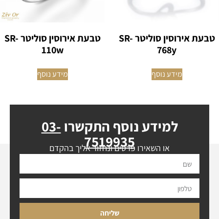
טבעת אירוסין סוליטר SR-
טבעת אירוסין סוליטר SR-
110w
768y
מידע נוסף
מידע נוסף
למידע נוסף התקשרו
03-
7519935
או השאירו פרטים ונחזור אליך בהקדם
שליחה