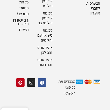
אירוסין
כל חול
הצטרפות
סוליטר
המועד
לחברי
מועדון
טבעות
סגורים !
אירוסין
נגישות
יהלומי צד
הצהרת
נגישות
טבעות
נישואין עם
יהלומים
צמיד טניס
זהב לבן
צמיד טניס
זהב צהוב
מכבדים את
כל סוגי
האשראי