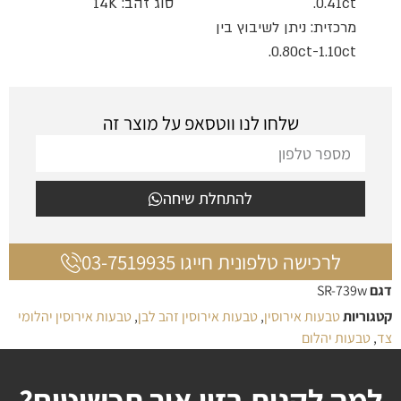
0.41ct.
סוג זהב: 14K
מרכזית: ניתן לשיבוץ בין
0.80ct-1.10ct.
שלחו לנו ווטסאפ על מוצר זה
להתחלת שיחה
לרכישה טלפונית חייגו 03-7519935
דגם
SR-739w
קטגוריות
טבעות אירוסין
,
טבעות אירוסין זהב לבן
,
טבעות אירוסין יהלומי
צד
,
טבעות יהלום
למה לקנות בזיו אור תכשיטים?