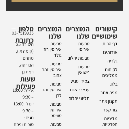
קישורים
המוצרים
המוצרים
טלפון
03-7519935
שימושיים
שלנו
שלנו
כתובת
דף הבית
טבעות
טבעות
היצירה 25
אירוסין
אירוסין רוז
(קומה א'),
אודותינו
גולד
טבעות יהלום
מתחם
גלריה
טבעות
הבורסה,
טבעות
לקוחות
אירוסין זהב
רמת גן
נישואין
ממליצים
צהוב
שעות
צמידי טניס
בלוג
טבעות
פעילות
עגילי יהלום
אירוסין זהב
א'-ה': 18:00
מפת אתר
לבן
– 9:30
תליוני יהלום
תקנון אתר
יום ו': 13:00
טבעות
צור קשר
אירוסין
– 9.30
טוויסט
חגים :
מדיניות
הפרטיות
טבעות
סוכות ופסח