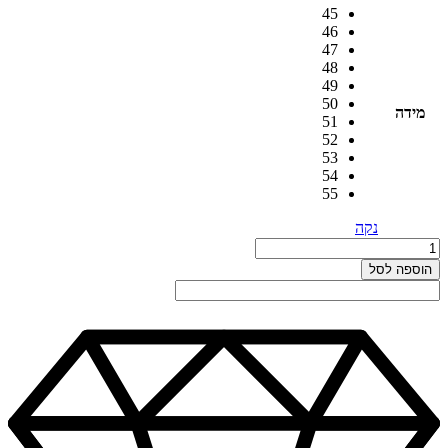
45
46
47
48
49
50
מידה
51
52
53
54
55
נקה
כמות
כמות
של
הוספה לסל
*
טבעת
5
יהלומים
M-
196y