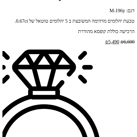
דגם: M-196y
טבעת יהלומים מדהימה המשובצת ב 5 יהלומים טוטאל של 0.67ct.
הרכישה כוללת קופסא מהודרת
המחיר
המחיר
₪
5,490
₪
6,600
המקורי
הנוכחי
היה:
הוא:
₪5,490.
₪6,600.