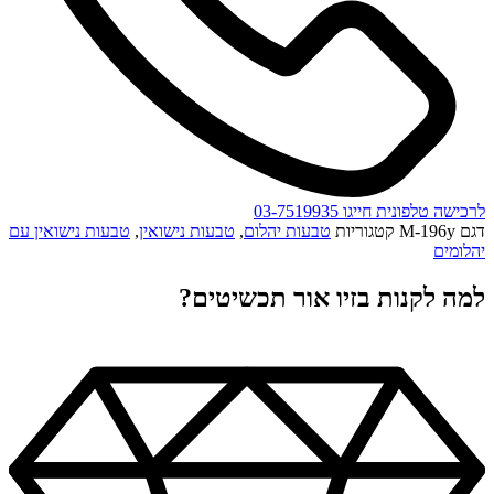
לרכישה טלפונית חייגו 03-7519935
דגם
M-196y
קטגוריות
טבעות יהלום
,
טבעות נישואין
,
טבעות נישואין עם
יהלומים
למה לקנות בזיו אור תכשיטים?