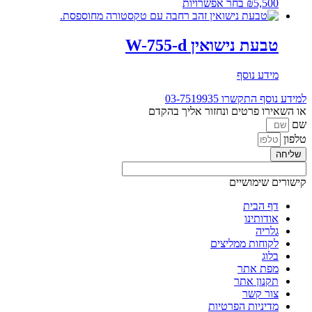
למוצר
5,500
₪
בחר אפשרויות
זה
יש
מספר
טבעת נישואין W-755-d
סוגים.
ניתן
מידע נוסף
לבחור
את
למידע נוסף התקשרו
03-7519935
האפשרויות
או השאירו פרטים ונחזור אליך בהקדם
בעמוד
שם
המוצר
טלפון
שליחה
קישורים שימושיים
דף הבית
אודותינו
גלריה
לקוחות ממליצים
בלוג
מפת אתר
תקנון אתר
צור קשר
מדיניות הפרטיות