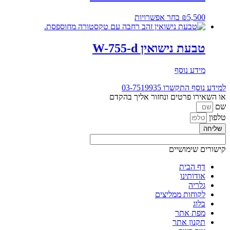
למוצר
5,500
₪
בחר אפשרויות
זה
יש
מספר
טבעת נישואין W-755-d
סוגים.
ניתן
מידע נוסף
לבחור
את
למידע נוסף התקשרו
03-7519935
האפשרויות
או השאירו פרטים ונחזור אליך בהקדם
בעמוד
שם
המוצר
טלפון
שליחה
קישורים שימושיים
דף הבית
אודותינו
גלריה
לקוחות ממליצים
בלוג
מפת אתר
תקנון אתר