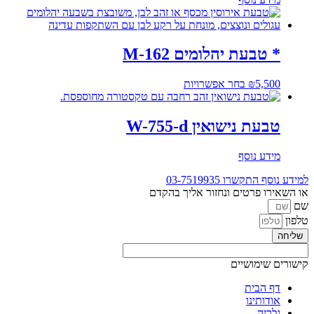
* טבעת יהלומים M-162
למוצר
5,500
₪
בחר אפשרויות
זה
יש
מספר
טבעת נישואין W-755-d
סוגים.
ניתן
מידע נוסף
לבחור
את
למידע נוסף התקשרו
03-7519935
האפשרויות
או השאירו פרטים ונחזור אליך בהקדם
בעמוד
שם
המוצר
טלפון
שליחה
קישורים שימושיים
דף הבית
אודותינו
גלריה