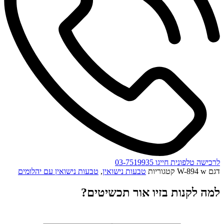
לרכישה טלפונית חייגו 03-7519935
דגם
W-894 w
קטגוריות
טבעות נישואין
,
טבעות נישואין עם יהלומים
למה לקנות בזיו אור תכשיטים?