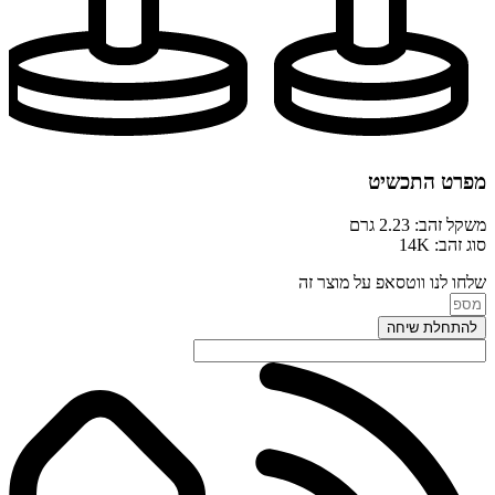
מפרט התכשיט
משקל זהב: 2.23 גרם
סוג זהב: 14K
שלחו לנו ווטסאפ על מוצר זה
להתחלת שיחה