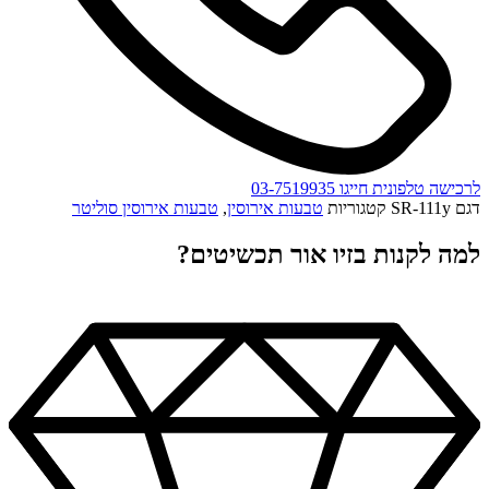
לרכישה טלפונית חייגו 03-7519935
דגם
SR-111y
קטגוריות
טבעות אירוסין
,
טבעות אירוסין סוליטר
למה לקנות בזיו אור תכשיטים?