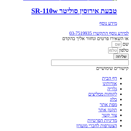
טבעת אירוסין סוליטר SR-110w
מידע נוסף
למידע נוסף התקשרו
03-7519935
או השאירו פרטים ונחזור אליך בהקדם
שם
טלפון
שליחה
קישורים שימושיים
דף הבית
אודותינו
גלריה
לקוחות ממליצים
בלוג
מפת אתר
תקנון אתר
צור קשר
מדיניות הפרטיות
הצטרפות לחברי מועדון