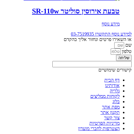
טבעת אירוסין סוליטר SR-110w
מידע נוסף
למידע נוסף התקשרו
03-7519935
או השאירו פרטים ונחזור אליך בהקדם
שם
טלפון
שליחה
קישורים שימושיים
דף הבית
אודותינו
גלריה
לקוחות ממליצים
בלוג
מפת אתר
תקנון אתר
צור קשר
מדיניות הפרטיות
הצטרפות לחברי מועדון