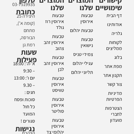
03-7519935
שימושיים
שלנו
שלנו
כתובת
דף הבית
טבעות
טבעות
היצירה 25
אירוסין
אירוסין רוז
(קומה א'),
אודותינו
גולד
טבעות יהלום
מתחם
גלריה
טבעות
הבורסה,
טבעות
לקוחות
אירוסין זהב
רמת גן
נישואין
ממליצים
צהוב
שעות
צמידי טניס
בלוג
טבעות
פעילות
עגילי יהלום
אירוסין זהב
א'-ה': 18:00
מפת אתר
לבן
– 9:30
תליוני יהלום
תקנון אתר
יום ו': 13:00
טבעות
צור קשר
אירוסין
– 9.30
טוויסט
חגים :
מדיניות
הפרטיות
טבעות
סוכות ופסח
אירוסין
כל חול
הצטרפות
סוליטר
המועד
לחברי
מועדון
טבעות
סגורים !
אירוסין
נגישות
יהלומי צד
הצהרת