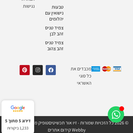
נגישות
טבעות
נישואין עם
יהלומים
צמיד טניס
זהב לבן
צמיד טניס
זהב צהוב
מכבדים את
כל סוגי
האשראי
דירוג 5 מתוך 5
© 2026 כל הזכויות שמורות - זיו אור תכשיטים
טופיק מדיה בניית אתרים
1,233 ביקורות
Webby קידום אתרים