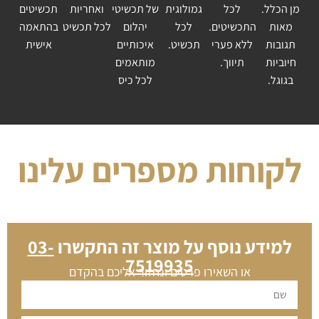
מן הכלל.
לכל
גמולוגית
של תכשיטי
ואחריות
תכשיטים
מאות
התכשיטים.
לכל
יהלום
לכל תכשיט
בהתאמה
תגובות
ללא פערי
תכשיט.
איכותיים
אישית
חיוביות
תיווך.
מותאמים
בגוגל.
לכל כיס
לקוחות מספרים עלינו
למידע נוסף על מוצר זה התקשרו
03-
7519935
או השאירו פרטים ונחזור אליכם בהקדם