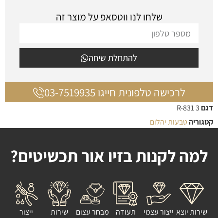
שלחו לנו ווטסאפ על מוצר זה
להתחלת שיחה
לרכישה טלפונית חייגו 03-7519935
דגם
3 R-831
קטגוריה
טבעות יהלום
למה לקנות בזיו אור תכשיטים?
שירות יוצא
ייצור עצמי
תעודה
מבחר עצום
שירות
ייצור