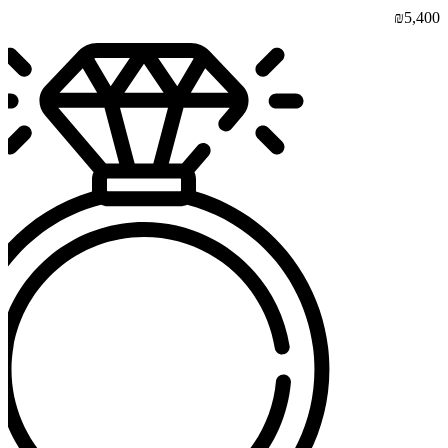
₪
5,400