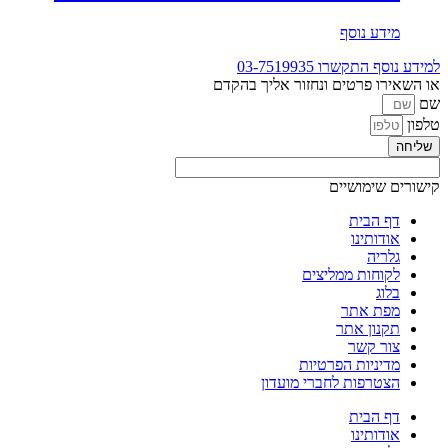
סוגים.
ניתן
מידע נוסף
לבחור
את
למידע נוסף התקשרו
03-7519935
האפשרויות
או השאירו פרטים ונחזור אליך בהקדם
בעמוד
שם
המוצר
טלפון
שליחה
קישורים שימושיים
דף הבית
אודותינו
גלריה
לקוחות ממליצים
בלוג
מפת אתר
תקנון אתר
צור קשר
מדיניות הפרטיות
הצטרפות לחברי מועדון
דף הבית
אודותינו