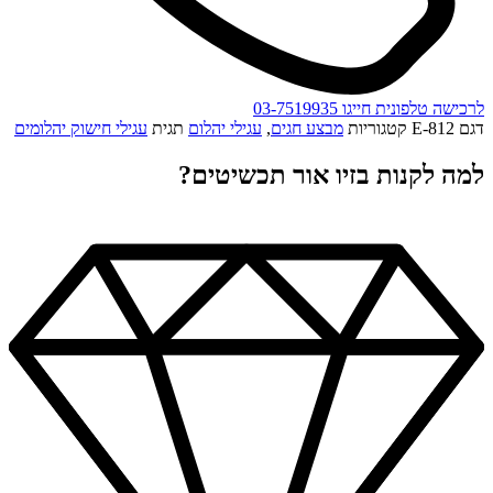
לרכישה טלפונית חייגו 03-7519935
דגם
E-812
קטגוריות
מבצע חגים
,
עגילי יהלום
תגית
עגילי חישוק יהלומים
למה לקנות בזיו אור תכשיטים?