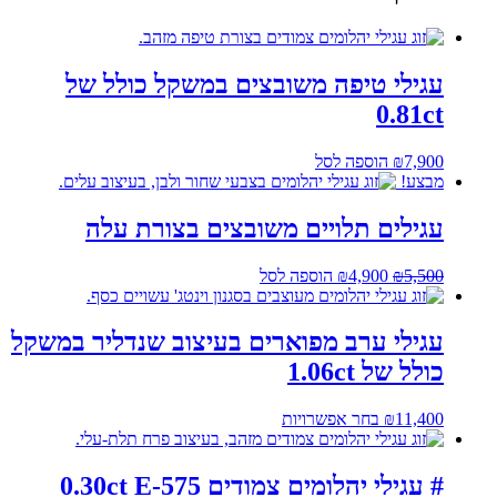
עגילי טיפה משובצים במשקל כולל של
0.81ct
7,900
₪
הוספה לסל
מבצע!
עגילים תלויים משובצים בצורת עלה
המחיר
המחיר
5,500
₪
4,900
₪
הוספה לסל
המקורי
הנוכחי
היה:
הוא:
₪4,900.
₪5,500.
עגילי ערב מפוארים בעיצוב שנדליר במשקל
כולל של 1.06ct
למוצר
11,400
₪
בחר אפשרויות
זה
יש
מספר
# עגילי יהלומים צמודים 0.30ct E-575