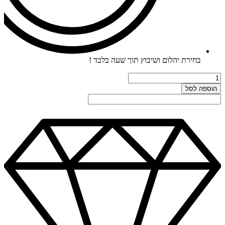
בחירת יהלום ושיבוץ תוך שעה בלבד !
כמות
כמות
של
הוספה לסל
עגילי
חישוק
קלאסיים
עם
כוכבים
0.14ct