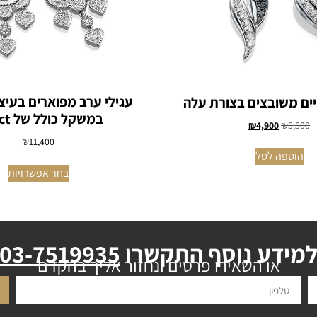
עגילי ערב מפוארים בעיצ
יים משובצים בצורת עלה
במשקל כולל של 1.06ct
₪
4,900
₪
5,500
₪
11,400
הוספה לסל
בחר אפשרויות
מידע נוסף התקשרו
03-7519935
או השאירו פרטים ונחזור אליך בהקדם