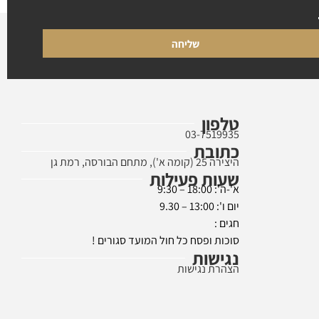
שליחה
טלפון
03-7519935
כתובת
היצירה 25 (קומה א'), מתחם הבורסה, רמת גן
שעות פעילות
א'-ה': 18:00 – 9:30
יום ו': 13:00 – 9.30
חגים :
סוכות ופסח כל חול המועד סגורים !
נגישות
הצהרת נגישות