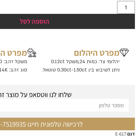
הוספה לסל
מפרט היהלום
מפרט ה
יהלומי צד: כמות 24,משקל 0.12ct
משקל זהב: 1.00 גרם
ניתן לשיבוץ בין 0.30ct-1.50ct טוטאל.
סוג זהב: 14K
שלחו לנו ווטסאפ על מוצר זה
לרכישה טלפונית חייגו 03-7519935
דגם
E-617