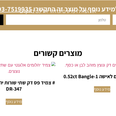
מידע נוסף על מוצר זה התקשרו
03-7519935
או השאירו פרטים ונחזור אליכם בהקדם
מוצרים קשורים
0.52ct Bangle-
DR-347
מידע נוסף
מידע נוסף