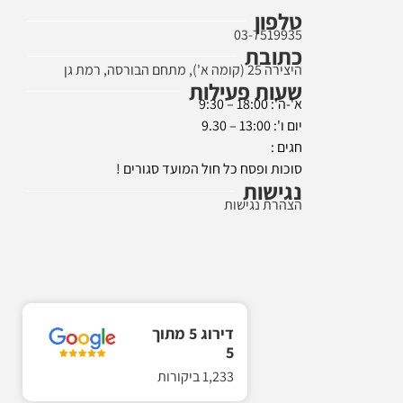
טלפון
03-7519935
כתובת
היצירה 25 (קומה א'), מתחם הבורסה, רמת גן
שעות פעילות
א'-ה': 18:00 – 9:30
יום ו': 13:00 – 9.30
חגים :
סוכות ופסח כל חול המועד סגורים !
נגישות
הצהרת נגישות
דירוג 5 מתוך
5
1,233 ביקורות