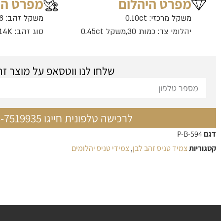
מפרט היהלום
מפרט ה
משקל מרכזי: 0.10ct
משקל זהב: 2.08 גרם
יהלומי צד: כמות 30,משקל 0.45ct
סוג זהב: 14K
שלחו לנו ווטסאפ על מוצר זה
לרכישה טלפונית חייגו 03-7519935
דגם
P-B-594
קטגוריות
צמיד טניס זהב לבן
,
צמידי טניס יהלומים