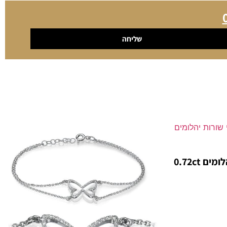
שליחה
# צמיד פס דק שתי שורות יהלומים 0.72ct