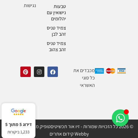
נגישות
טבעות
נישואין עם
יהלומים
צמיד טניס
זהב לבן
צמיד טניס
זהב צהוב
מכבדים את
כל סוגי
האשראי
דירוג 5 מתוך 5
© 2026 כל הזכויות שמורות - זיו אור תכשיטים
טופיק מדיה בניית אתרים
1,233 ביקורות
Webby קידום אתרים