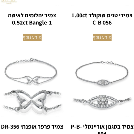
צמידי טניס שוקולד 1.00ct
צמיד יהלומים לאישה
0.52ct Bangle-1
C-B 056
מידע נוסף
מידע נוסף
צמיד בסגנון אוריינטלי P-B-
צמיד פרפר אופנתי DR-356
594