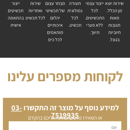
שירות יוצא
ייצור עצמי
תעודה
מבחר עצום
שירות
ייצור
מן הכלל.
לכל
גמולוגית
של תכשיטי
ואחריות
תכשיטים
מאות
התכשיטים.
לכל
יהלום
לכל תכשיט
בהתאמה
תגובות
ללא פערי
תכשיט.
איכותיים
אישית
חיוביות
תיווך.
מותאמים
בגוגל.
לכל כיס
לקוחות מספרים עלינו
למידע נוסף על מוצר זה התקשרו
03-
7519935
או השאירו פרטים ונחזור אליכם בהקדם