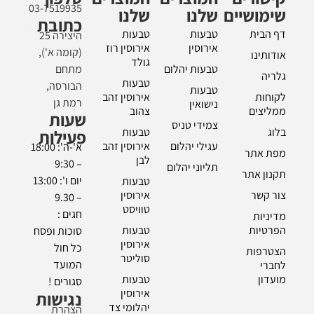
03-7519935
שימושיים
שלנו
שלנו
כתובת
דף הבית
טבעות
טבעות
היצירה 25
אירוסין
אירוסין רוז
(קומה א'),
אודותינו
גולד
טבעות יהלום
מתחם
גלריה
טבעות
הבורסה,
טבעות
לקוחות
אירוסין זהב
רמת גן
נישואין
ממליצים
צהוב
שעות
צמידי טניס
בלוג
טבעות
פעילות
עגילי יהלום
אירוסין זהב
א'-ה': 18:00
מפת אתר
לבן
– 9:30
תליוני יהלום
תקנון אתר
יום ו': 13:00
טבעות
צור קשר
אירוסין
– 9.30
טוויסט
חגים :
מדיניות
הפרטיות
טבעות
סוכות ופסח
אירוסין
כל חול
הצטרפות
סוליטר
המועד
לחברי
מועדון
טבעות
סגורים !
אירוסין
נגישות
יהלומי צד
הצהרת