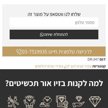
שלחו לנו ווטסאפ על מוצר זה
להתחלת שיחה
לרכישה טלפונית חייגו 03-7519935
דגם
DR-347
קטגוריות
צמיד טניס זהב לבן
,
צמידי טניס יהלומים
למה לקנות בזיו אור תכשיטים?