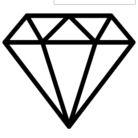
תליון
טיפה
מרהיב
0.30ct
P-
657y