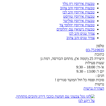
טבעות אירוסין רוז גולד
טבעות אירוסין זהב צהוב
טבעות אירוסין זהב לבן
טבעות אירוסין טוויסט
טבעות אירוסין סוליטר
טבעות אירוסין יהלומי צד
טבעות נישואין עם יהלומים
צמיד טניס זהב לבן
צמיד טניס זהב צהוב
טלפון
03-7519935
כתובת
היצירה 25 (קומה א'), מתחם הבורסה, רמת גן
שעות פעילות
א'-ה': 18:00 – 9:30
יום ו': 13:00 – 9.30
חגים :
סוכות ופסח כל חול המועד סגורים !
נגישות
הצהרת נגישות