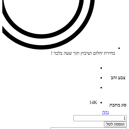
בחירת יהלום ושיבוץ תוך שעה בלבד !
צבע זהב
14K
סוג מתכת
נקה
כמות
כמות
של
הוספה לסל
#