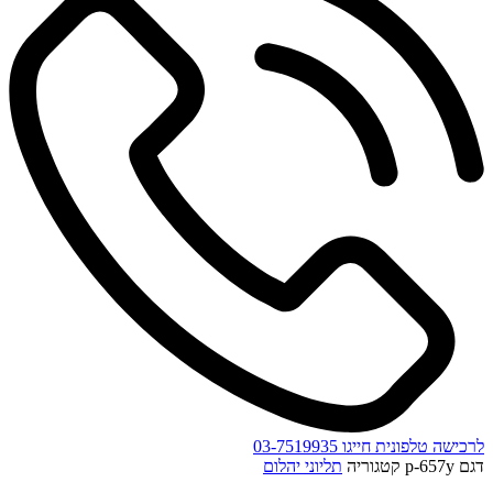
לרכישה טלפונית חייגו 03-7519935
דגם
p-657y
קטגוריה
תליוני יהלום