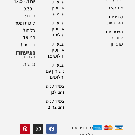
יום ו': 13:00
טבעות
צור קשר
אירוסין
– 9.30
טוויסט
חגים :
מדיניות
הפרטיות
טבעות
סוכות ופסח
אירוסין
כל חול
הצטרפות
סוליטר
המועד
לחברי
מועדון
טבעות
סגורים !
אירוסין
נגישות
יהלומי צד
הצהרת
נגישות
טבעות
נישואין עם
יהלומים
צמיד טניס
זהב לבן
צמיד טניס
זהב צהוב
מכבדים את
כל סוגי