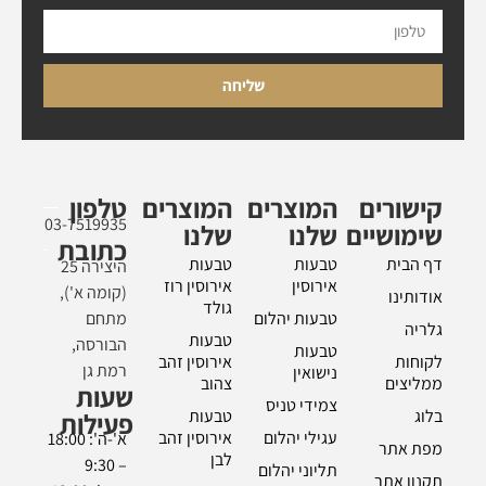
שליחה
קישורים
המוצרים
המוצרים
טלפון
03-7519935
שימושיים
שלנו
שלנו
כתובת
דף הבית
טבעות
טבעות
היצירה 25
אירוסין
אירוסין רוז
(קומה א'),
אודותינו
גולד
טבעות יהלום
מתחם
גלריה
טבעות
הבורסה,
טבעות
לקוחות
אירוסין זהב
רמת גן
נישואין
ממליצים
צהוב
שעות
צמידי טניס
בלוג
טבעות
פעילות
עגילי יהלום
אירוסין זהב
א'-ה': 18:00
מפת אתר
לבן
– 9:30
תליוני יהלום
תקנון אתר